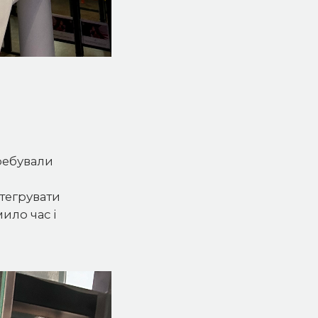
требували
нтегрувати
ило час і