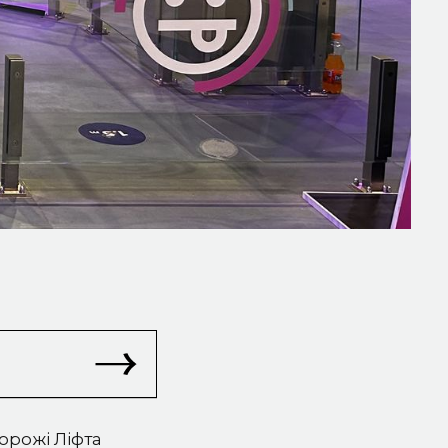
орожі Ліфта