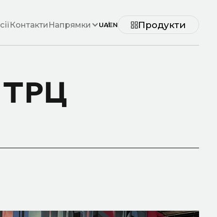
Продукти
сії
Контакти
Напрямки
UA
/
EN
 ТРЦ