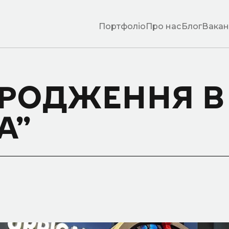
Портфоліо
Про нас
Блог
Вакан
ОРОДЖЕННЯ В
А”