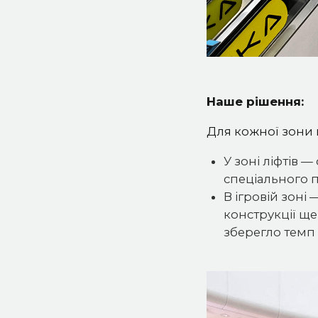
Наше рішення:
Для кожної зони
У зоні ліфтів 
спеціального п
В ігровій зоні
конструкції ще
зберегло темп 