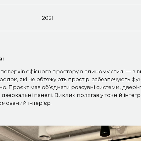
2021
а:
поверхів офісного простору в єдиному стилі — з
одок, які не обтяжують простір, забезпечують фун
но. Проєкт мав об’єднати розсувні системи, двері
а дзеркальні панелі. Виклик полягав у точній інтегр
рмований інтер’єр.