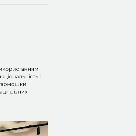
 використанням
кціональність і
-гармошки,
ації різних