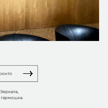
оронто
 Зеркала,
 гармошка.