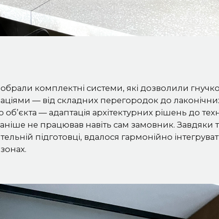
и обрали комплектні системи, які дозволили гнучк
аціями — від складних перегородок до лаконічни
о об’єкта — адаптація архітектурних рішень до тех
раніше не працював навіть сам замовник. Завдяки
тельній підготовці, вдалося гармонійно інтегруват
 зонах.