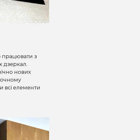
о працювати з
х дзеркал.
нічно нових
 точному
и всі елементи