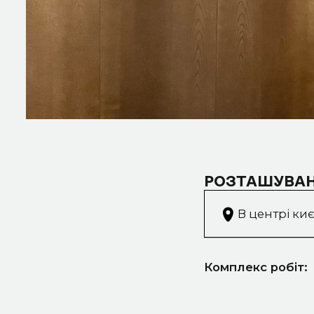
РОЗТАШУВАН
В центрі киє
Комплекс робіт: