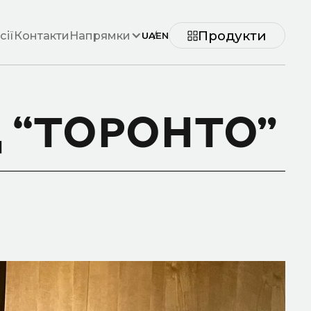
Продукти
сії
Контакти
Напрямки
UA
/
EN
 “ТОРОНТО”