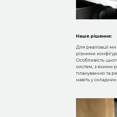
Наше рішення:
Для реалізації м
різними конфігур
Особливість цьог
систем, з якими 
плануванню та ре
навіть у складних