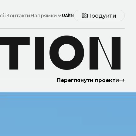
ір
Продукти
сії
Контакти
Напрямки
UA
/
EN
TION
Переглянути проекти