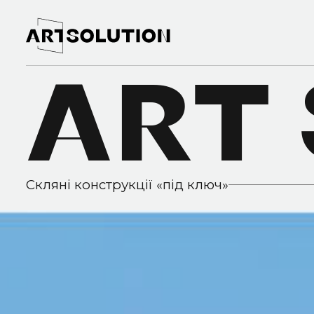
Формує
0
%
ART
без корд
Скляні конструкції «під ключ»